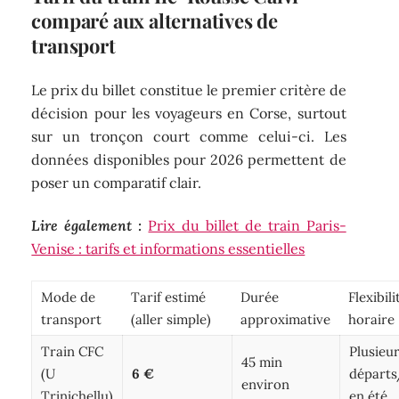
comparé aux alternatives de
transport
Le prix du billet constitue le premier critère de
décision pour les voyageurs en Corse, surtout
sur un tronçon court comme celui-ci. Les
données disponibles pour 2026 permettent de
poser un comparatif clair.
Lire également :
Prix du billet de train Paris-
Venise : tarifs et informations essentielles
Mode de
Tarif estimé
Durée
Flexibili
transport
(aller simple)
approximative
horaire
Train CFC
Plusieu
45 min
(U
6 €
départs
environ
Trinichellu)
en été