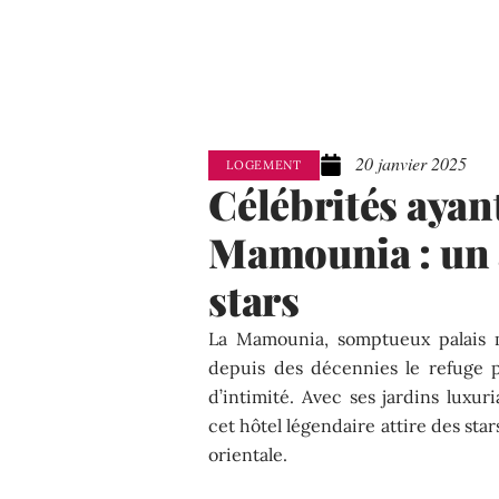
20 janvier 2025
LOGEMENT
Célébrités ayan
Mamounia : un a
stars
La Mamounia, somptueux palais 
depuis des décennies le refuge p
d’intimité. Avec ses jardins luxur
cet hôtel légendaire attire des st
orientale.