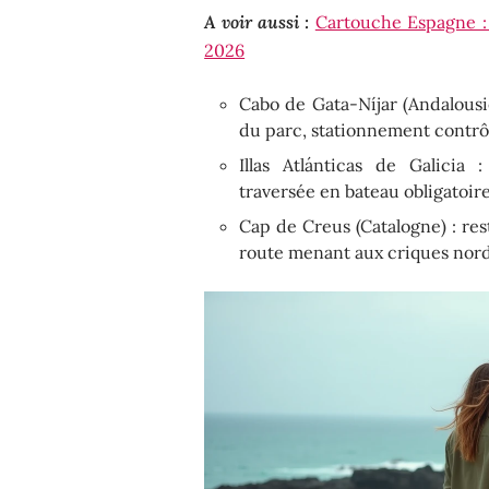
A voir aussi :
Cartouche Espagne : 
2026
Cabo de Gata-Níjar (Andalousie
du parc, stationnement contrô
Illas Atlánticas de Galicia 
traversée en bateau obligatoir
Cap de Creus (Catalogne) : res
route menant aux criques nor