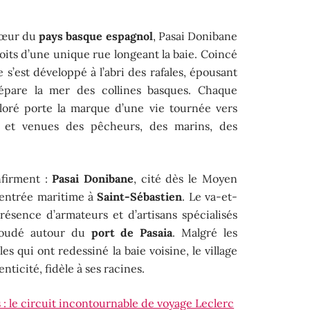
cœur du
pays basque espagnol
, Pasai Donibane
roits d’une unique rue longeant la baie. Coincé
ge s’est développé à l’abri des rafales, épousant
épare la mer des collines basques. Chaque
loré porte la marque d’une vie tournée vers
es et venues des pêcheurs, des marins, des
nfirment :
Pasai Donibane
, cité dès le Moyen
’entrée maritime à
Saint-Sébastien
. Le va-et-
résence d’armateurs et d’artisans spécialisés
 soudé autour du
port de Pasaia
. Malgré les
es qui ont redessiné la baie voisine, le village
nticité, fidèle à ses racines.
 : le circuit incontournable de voyage Leclerc