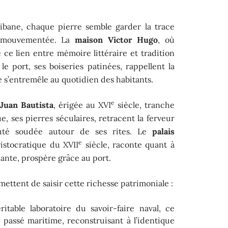
bane, chaque pierre semble garder la trace
t mouvementée. La
maison Victor Hugo
, où
re ce lien entre mémoire littéraire et tradition
e port, ses boiseries patinées, rappellent la
e s’entremêle au quotidien des habitants.
e
 Juan Bautista
, érigée au XVI
siècle, tranche
e, ses pierres séculaires, retracent la ferveur
uté soudée autour de ses rites. Le
palais
e
istocratique du XVII
siècle, raconte quant à
çante, prospère grâce au port.
ttent de saisir cette richesse patrimoniale :
ritable laboratoire du savoir-faire naval, ce
 passé maritime, reconstruisant à l’identique