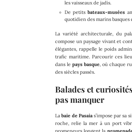
les vaisseaux de jadis.
De petits
bateaux-musées
am
quotidien des marins basques d
La variété architecturale, du p
compose un paysage vivant et contr
élégantes, rappelle le poids admin
trafic maritime. Parcourir ces lie
dans le
pays basque
, où chaque ru
des siècles passés.
Balades et curiosité
pas manquer
La
baie de Pasaia
s’impose par sa si
roche, relie la mer à un port vi
promeneurs longent la
promenade