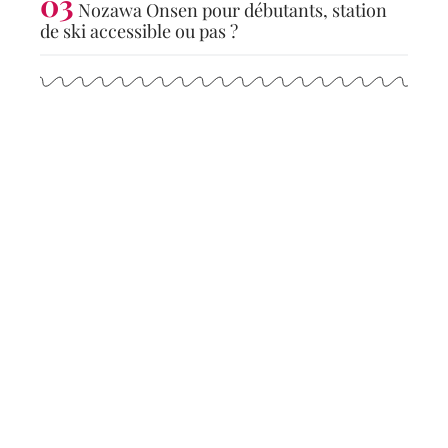
Nozawa Onsen pour débutants, station
de ski accessible ou pas ?
Articles populaires
CONSEILS
Les plus belles places
d’Europe à visiter
absolument
6 juillet 2026