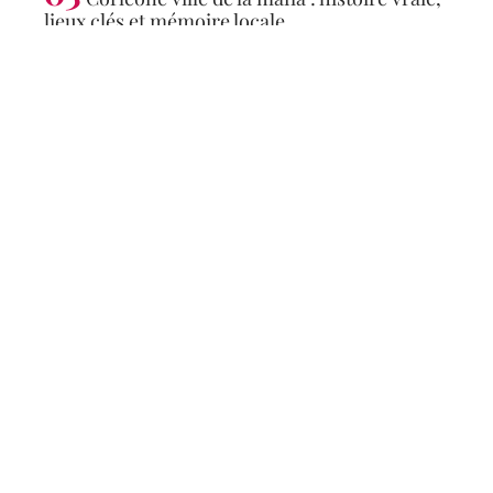
lieux clés et mémoire locale
Articles populaires
CONSEILS
Les plus belles places
d’Europe à visiter
absolument
8 juin 2026