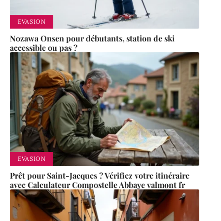
EVASION
Nozawa Onsen pour débutants, station de ski
accessible ou pas ?
EVASION
Prêt pour Saint-Jacques ? Vérifiez votre itinéraire
avec Calculateur Compostelle Abbaye valmont fr